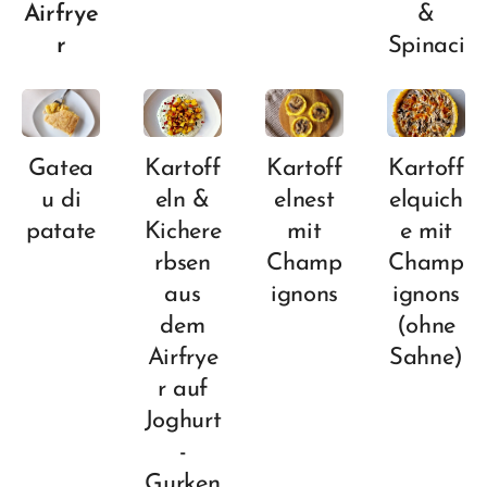
Airfrye
&
r
Spinaci
Gatea
Kartoff
Kartoff
Kartoff
u di
eln &
elnest
elquich
patate
Kichere
mit
e mit
rbsen
Champ
Champ
aus
ignons
ignons
dem
(ohne
Airfrye
Sahne)
r auf
Joghurt
-
Gurken