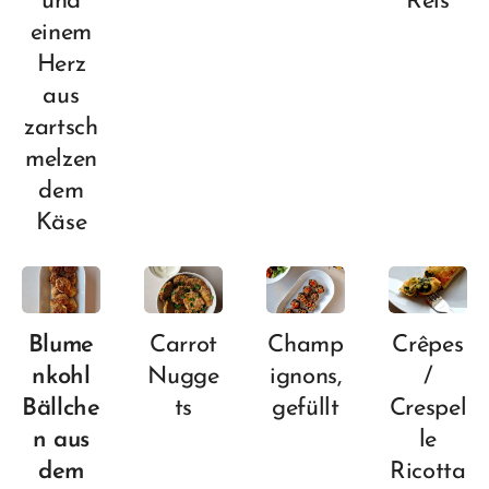
und
Reis
einem
Herz
aus
zartsch
melzen
dem
Käse
Blume
Carrot
Champ
Crêpes
nkohl
Nugge
ignons,
/
Bällche
ts
gefüllt
Crespel
n aus
le
dem
Ricotta