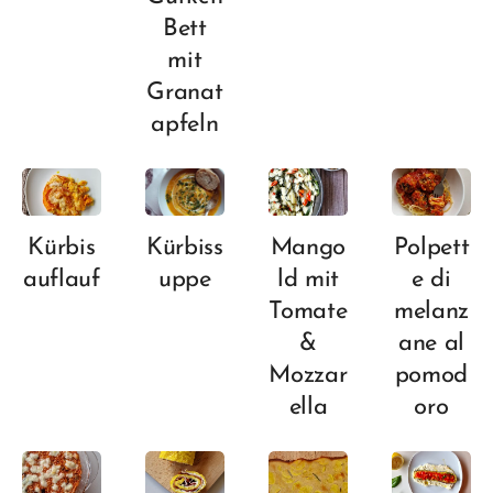
Bett
mit
Granat
apfeln
Kürbis
Kürbiss
Mango
Polpett
auflauf
uppe
ld mit
e di
Tomate
melanz
&
ane al
Mozzar
pomod
ella
oro