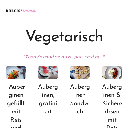
Vegetarisch
"Today's good mood is sponsered by..."
Auber
Auberg
Auberg
Auberg
ginen
inen,
inen
inen &
gefüllt
gratini
Sandwi
Kichere
mit
ert
ch
rbsen
Reis
mit