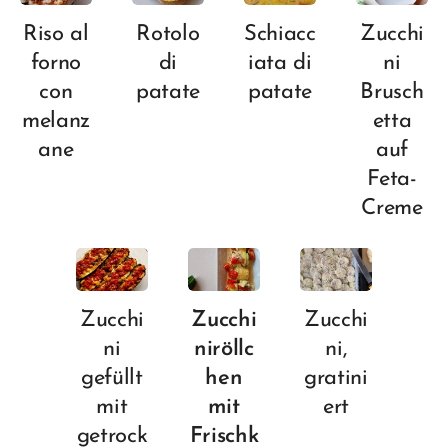
Riso al
Rotolo
Schiacc
Zucchi
forno
di
iata di
ni
con
patate
patate
Brusch
melanz
etta
ane
auf
Feta-
Creme
Zucchi
Zucchi
Zucchi
ni
niröllc
ni,
gefüllt
hen
gratini
mit
mit
ert
getrock
Frischk