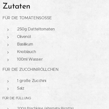
Zutaten
FÜR DIE TOMATENSOSSE
250g Datteltomaten
Olivenöl
Basilikum
Knoblauch
100ml Wasser
FÜR DIE ZUCCHINIRÖLLCHEN
1 große Zucchini
Salz
FÜR DIE FÜLLUNG
200g Frischkäse (alternativ Ricotta)