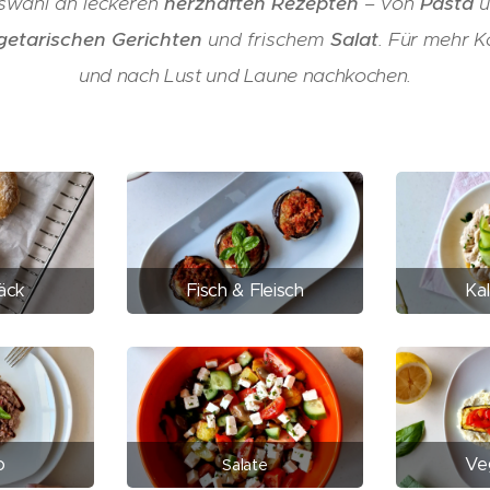
uswahl an leckeren
herzhaften Rezepten
– von
Pasta
u
getarischen Gerichten
und frischem
Salat
.
Für mehr Ko
und nach Lust und Laune nachkochen.
äck
Fisch & Fleisch
Ka
o
Ve
Salate