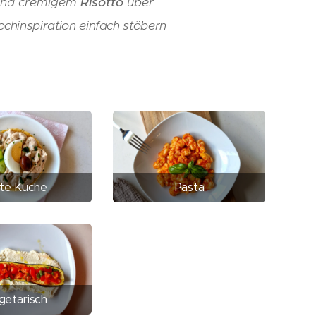
nd cremigem
Risotto
über
chinspiration einfach stöbern
lte Küche
Pasta
getarisch