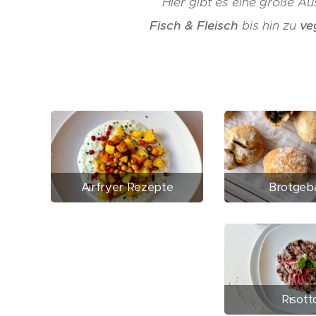
Hier gibt es eine große A
Fisch & Fleisch
bis hin zu
ve
Airfryer Rezepte
Brotgeb
Risott