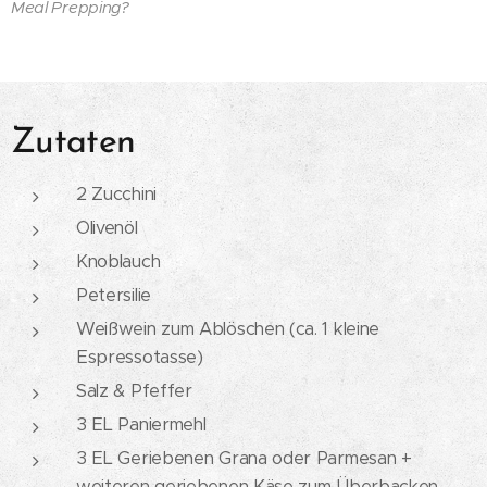
Meal Prepping?
Zutaten
2 Zucchini
Olivenöl
Knoblauch
Petersilie
Weißwein zum Ablöschen (ca. 1 kleine
Espressotasse)
Salz & Pfeffer
3 EL Paniermehl
3 EL Geriebenen Grana oder Parmesan +
weiteren geriebenen Käse zum Überbacken