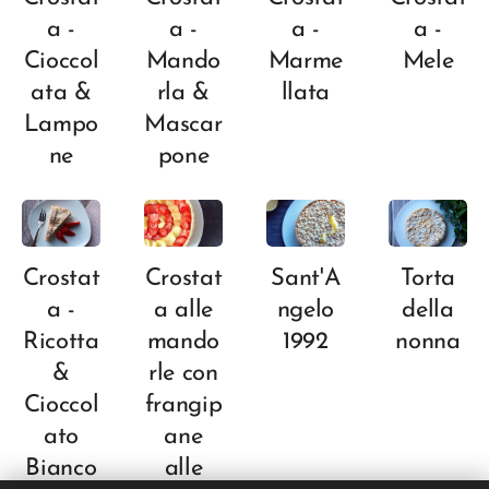
a -
a -
a -
a -
Cioccol
Mando
Marme
Mele
ata &
rla &
llata
Lampo
Mascar
ne
pone
Crostat
Crostat
Sant'A
Torta
a -
a alle
ngelo
della
Ricotta
mando
1992
nonna
&
rle con
Cioccol
frangip
ato
ane
Bianco
alle