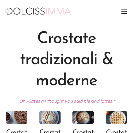
Crostate
tradizionali &
moderne
"Oh Pilates?! I thought you said pie and lattes."
Crostat
Crostat
Crostat
Crostat