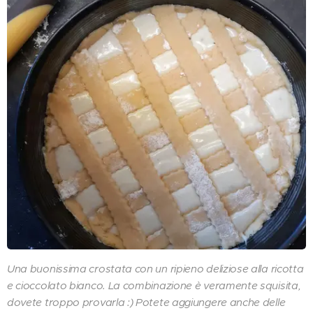
Una buonissima crostata con un ripieno deliziose alla ricotta
e cioccolato bianco. La combinazione è veramente squisita,
dovete troppo provarla :) Potete aggiungere anche delle