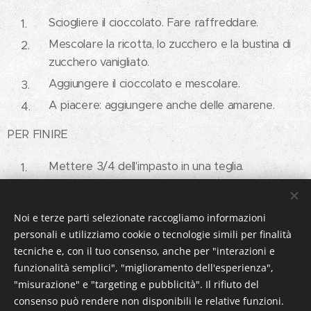
Sciogliere il cioccolato. Fare raffreddare.
Mescolare la ricotta, lo zucchero e la bustina di
zucchero vanigliato.
Aggiungere il cioccolato e mescolare.
A piacere: aggiungere anche delle amarene.
PER FINIRE
Mettere 3/4 dell'impasto in una teglia.
Forare la base della crostata con una forchetta.
Distribuirci il ripieno alla ricotta.
Noi e terze parti selezionate raccogliamo informazioni
A piacere aggiungere anche le amarene.
personali e utilizziamo cookie o tecnologie simili per finalità
tecniche e, con il tuo consenso, anche per "interazioni e
Con il resto dell'impasto fare delle striscioline e
funzionalità semplici", "miglioramento dell'esperienza",
metterle sulla crostata.
"misurazione" e "targeting e pubblicità". Il rifiuto del
Cuocere in forno preriscaldato per ca. 35 minuti.
consenso può rendere non disponibili le relative funzioni.