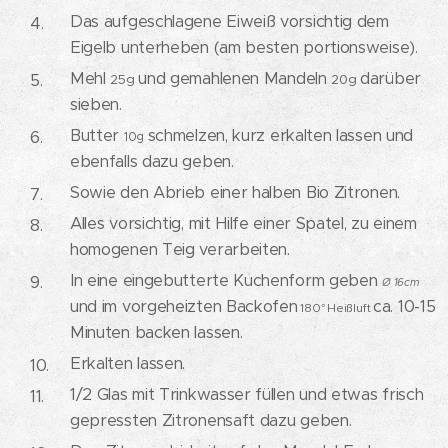
Das aufgeschlagene Eiweiß vorsichtig dem
Eigelb unterheben (am besten portionsweise).
Mehl
und gemahlenen Mandeln
darüber
25g
20g
sieben.
Butter
schmelzen, kurz erkalten lassen und
10g
ebenfalls dazu geben.
Sowie den Abrieb einer halben Bio Zitronen.
Alles vorsichtig, mit Hilfe einer Spatel, zu einem
homogenen Teig verarbeiten.
In eine eingebutterte Kuchenform geben
Ø 16cm
und im vorgeheizten Backofen
ca. 10-15
180° Heißluft
Minuten backen lassen.
Erkalten lassen.
1/2 Glas mit Trinkwasser füllen und etwas frisch
gepressten Zitronensaft dazu geben.