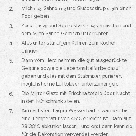
Milch
, Sahne
und Glucosesirup
in einen
80g
144g
52g
Topf geben.
Zucker
und Speisestärke
vermischen und
192g
14g
dem Milch-Sahne-Gemisch unterrühren.
Alles unter ständigem Rühren zum Kochen
bringen.
Dann vom Herd nehmen, die gut ausgedrückte
Gelatine sowie die Lebensmittelfarbe dazu
geben und alles mit dem Stabmixer pürieren,
möglichst ohne Luftblasen unterzumengen.
Die Mirror Glaze mit Frischhaltefolie über Nacht
in den Kühlschrank stellen.
Am nächsten Tag im Wasserbad erwärmen, bis
eine Temperatur von 45°C erreicht ist. Dann auf
28-30°C abkühlen lassen - und erst dann kann sie
für die Dekoration verwendet werden.