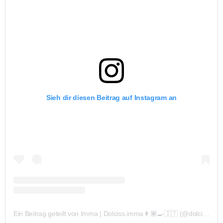
Sieh dir diesen Beitrag auf Instagram an
Ein Beitrag geteilt von Imma | Dolciss.imma👩🏽‍🍳🇮🇹 (@dolcissimma_)