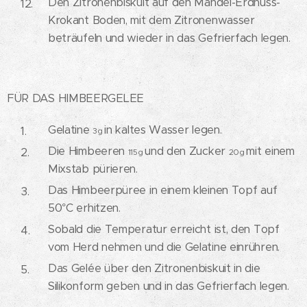
Den Zitronenbiskuit auf den Mandel-Erdnuss-
Krokant Boden, mit dem Zitronenwasser
beträufeln und wieder in das Gefrierfach legen.
FÜR DAS HIMBEERGELEE
Gelatine
in kaltes Wasser legen.
3g
Die Himbeeren
und den Zucker
mit einem
115g
20g
Mixstab pürieren.
Das Himbeerpüree in einem kleinen Topf auf
50°C erhitzen.
Sobald die Temperatur erreicht ist, den Topf
vom Herd nehmen und die Gelatine einrühren.
Das Gelée über den Zitronenbiskuit in die
Silikonform geben und in das Gefrierfach legen.