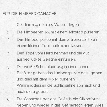
FÜR DIE HIMBEER GANACHE
Gelatine
in kaltes Wasser legen.
3,2g
Die Himbeeren
mit einem Mixstab pürieren.
50g
Das Himbeerpüree mit dem Zitronensaft
in
6g
einem kleinen Topf aufkochen lassen.
Den Topf vom Herd nehmen und die gut
ausgedrückte Gelatine einrühren.
Die weiße Schokolade
in einen hohen
45g
Behälter geben, das Himbeerpüree dazu geben
und alles mit dem Mixer pürieren.
Währenddessen die Schlagsahne
nach und
80g
nach dazu geben.
Die Ganache über das Gelée in die Silikonform
geben und wieder in das Gefrierfach legen. Alles