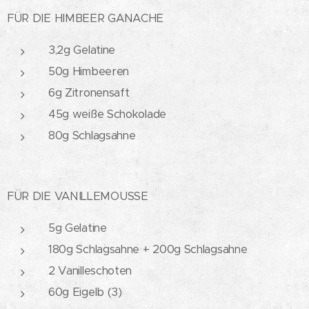
FÜR DIE HIMBEER GANACHE
3,2g Gelatine
50g Himbeeren
6g Zitronensaft
45g weiße Schokolade
80g Schlagsahne
FÜR DIE VANILLEMOUSSE
5g Gelatine
180g Schlagsahne + 200g Schlagsahne
2 Vanilleschoten
60g Eigelb (3)