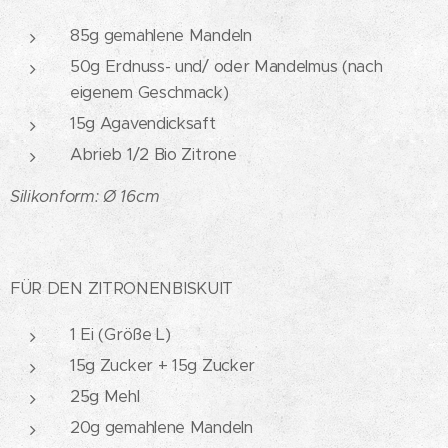
85g gemahlene Mandeln
50g Erdnuss- und/ oder Mandelmus (nach
eigenem Geschmack)
15g Agavendicksaft
Abrieb 1/2 Bio Zitrone
Silikonform: Ø 16cm
FÜR DEN ZITRONENBISKUIT
1 Ei (Größe L)
15g Zucker + 15g Zucker
25g Mehl
20g gemahlene Mandeln