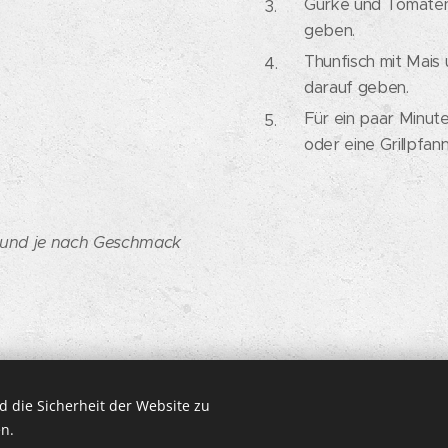
Gurke und Tomaten 
geben.
Thunfisch mit Mais
darauf geben.
Für ein paar Minuten
oder eine Grillpfann
n und je nach Geschmack
 die Sicherheit der Website zu
n.
n.