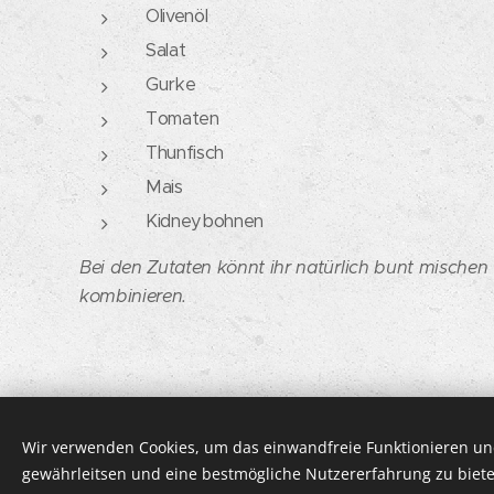
Olivenöl
Salat
Gurke
Tomaten
Thunfisch
Mais
Kidneybohnen
Bei den Zutaten könnt ihr natürlich bunt mische
kombinieren.
Wir verwenden Cookies, um das einwandfreie Funktionieren und
© 2026 DOLCISSIMMA | Alle Rechte vorbehalte
gewährleitsen und eine bestmögliche Nutzererfahrung zu biete
IMPRESSUM
Cookies