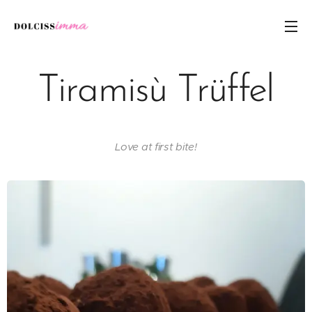
Tiramisù Trüffel
Love at first bite!