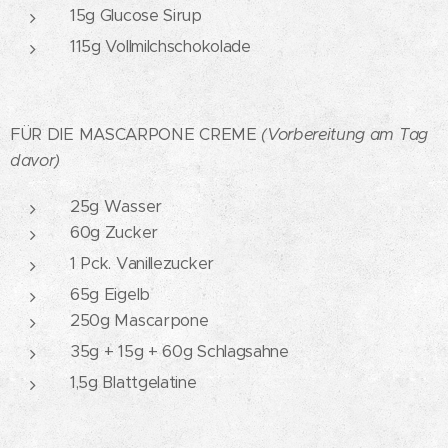
15g Glucose Sirup
115g Vollmilchschokolade
FÜR DIE MASCARPONE CREME
(Vorbereitung am Tag
davor)
25g Wasser
60g Zucker
1 Pck. Vanillezucker
65g Eigelb
250g Mascarpone
35g + 15g + 60g Schlagsahne
1,5g Blattgelatine