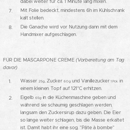
dabei weiter für ca. 1 Minute lang mixen.
Mit Folie bedeckt, mindestens 6h im Kühlschrank
kalt stellen.
Die Ganache wird vor Nutzung dann mit dem
Handmixer aufgeschlagen.
FÜR DIE MASCARPONE CREME
(Vorbereitung am Tag
davor)
Wasser
, Zucker
und Vanillezucker
in
25g
60g
1 Pck.
einem kleinen Topf auf 121°C erhitzen.
Eigelb
in die Küchenmaschine geben und
65g
während sie schaumig geschlagen werden,
langsam den Zuckersirup dazu geben. Die Eier
so lange weiter schlagen, bis die Masse erkaltet
ist. Damit habt ihr eine sog. "Pâte à bombe"