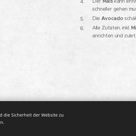
Der
Mais
kann entw
schneller gehen mu
Die
Avocado
schäl
Alle Zutaten, inkl.
M
anrichten und zule
 die Sicherheit der Website zu
n.
n.