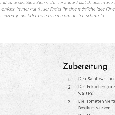
 und zu essen!
S
ie sehen nicht nur super köstlich aus, man 
nfach immer gut :) Hier findet ihr eine mögliche Idee für e
ersetzen, je nachdem wie es euch am besten schmeckt.
Zubereitung
Den
Salat
waschen 
Das
Ei
kochen (dire
warten).
Die
Tomaten
viert
Basilikum würzen.