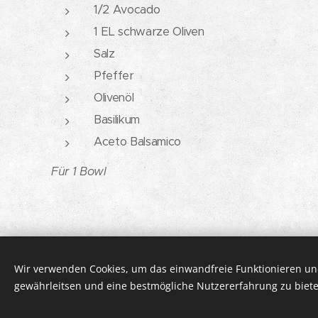
1/2 Avocado
1 EL schwarze Oliven
Salz
Pfeffer
Olivenöl
Basilikum
Aceto Balsamico
Für 1 Bowl
Wir verwenden Cookies, um das einwandfreie Funktionieren und
© 2026 DOLCISSIMMA | Alle Rechte vorbehalte
gewährleitsen und eine bestmögliche Nutzererfahrung zu biete
IMPRESSUM
Cookies