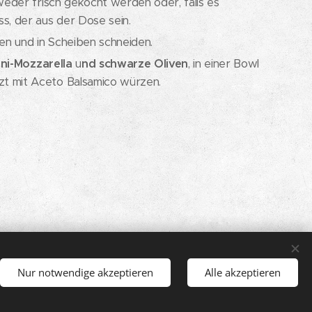
eder frisch gekocht werden oder, falls es
ss, der aus der Dose sein.
en und in Scheiben schneiden.
ini-Mozzarella
u
nd schwarze Oliven
, in einer Bowl
tzt mit Aceto Balsamico würzen.
Sprachen
Nur notwendige akzeptieren
Alle akzeptieren
Deutsch
Italiano