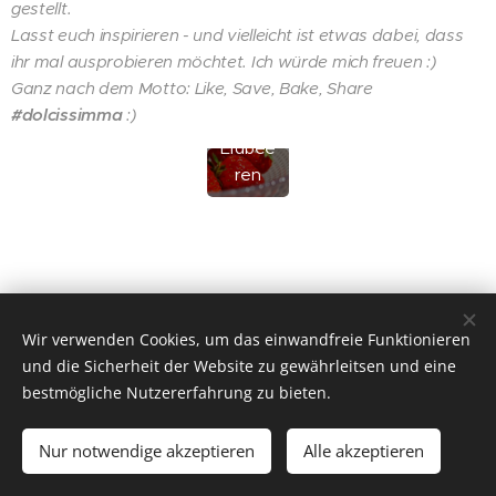
gestellt.
Lasst euch inspirieren - und vielleicht ist etwas dabei, dass
ihr mal ausprobieren möchtet. Ich würde mich freuen :)
Ganz nach dem Motto:
Like, Save, Bake, Share
#dolcissimma
:)
Erdbee
ren
Wir verwenden Cookies, um das einwandfreie Funktionieren
© 2026 DOLCISSIMMA | Alle Rechte vorbehalten.
und die Sicherheit der Website zu gewährleitsen und eine
bestmögliche Nutzererfahrung zu bieten.
IMPRESSUM
Cookies
Sprachen
Nur notwendige akzeptieren
Alle akzeptieren
Deutsch
Italiano