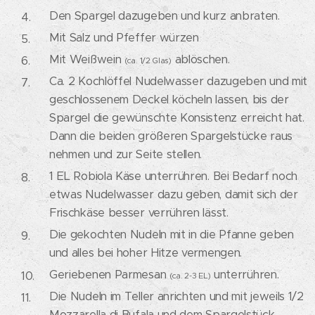
Den Spargel dazugeben und kurz anbraten.
Mit Salz und Pfeffer würzen
Mit Weißwein
ablöschen.
(ca. 1/2 Glas)
Ca. 2 Kochlöffel Nudelwasser dazugeben und mit
geschlossenem Deckel köcheln lassen, bis der
Spargel die gewünschte Konsistenz erreicht hat.
Dann die beiden größeren Spargelstücke raus
nehmen und zur Seite stellen.
1 EL Robiola Käse unterrühren. Bei Bedarf noch
etwas Nudelwasser dazu geben, damit sich der
Frischkäse besser verrühren lässt.
Die gekochten Nudeln mit in die Pfanne geben
und alles bei hoher Hitze vermengen.
Geriebenen Parmesan
unterrühren.
(ca. 2-3 EL)
Die Nudeln im Teller anrichten und mit jeweils 1/2
Mozzarella di Bufala und dem Spargelstück