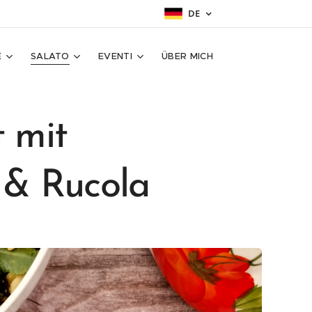
DE
E
SALATO
EVENTI
ÜBER MICH
t mit
 & Rucola