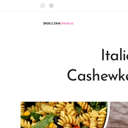
Ital
Cashewke