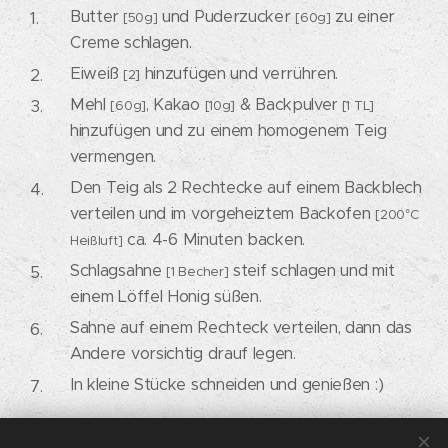
Butter
und Puderzucker
zu einer
[50g]
[60g]
Creme schlagen.
Eiweiß
hinzufügen und verrühren.
[2]
Mehl
, Kakao
& Backpulver
[60g]
[10g]
[1 TL]
hinzufügen und zu einem homogenem Teig
vermengen.
Den Teig als 2 Rechtecke auf einem Backblech
verteilen und im vorgeheiztem Backofen
[200°C
ca. 4-6 Minuten backen.
Heißluft]
Schlagsahne
steif schlagen und mit
[1 Becher]
einem Löffel Honig süßen.
Sahne auf einem Rechteck verteilen, dann das
Andere vorsichtig drauf legen.
In kleine Stücke schneiden und genießen :)