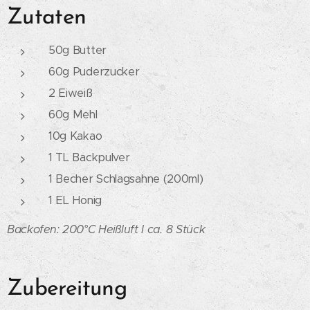
Zutaten
50g Butter
60g Puderzucker
2 Eiweiß
60g Mehl
10g Kakao
1 TL Backpulver
1 Becher Schlagsahne (200ml)
1 EL Honig
Backofen: 200°C Heißluft I ca.
8 Stück
Zubereitung