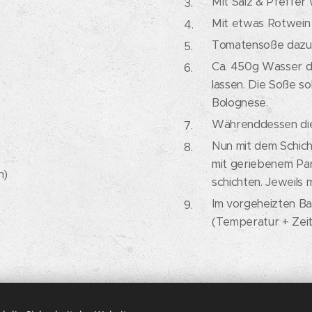
Mit Salz & Pfeffer
Mit etwas Rotwein 
Tomatensoße dazu 
Ca. 450g Wasser d
lassen. Die Soße so
Bolognese.
Währenddessen die 
Nun mit dem Schic
mit geriebenem Par
n)
schichten. Jeweils 
Im vorgeheizten B
(Temperatur + Zei