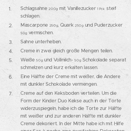
Schlagsahne
mit Vanillezucker
steif
200g
1 Pck.
schlagen.
Mascarpone
, Quark
und Puderzucker
250g
250g
vermischen.
50g
Sahne unterheben.
Creme in zwei gleich große Mengen teilen.
Weiße
und Vollmilch-
Schokolade separat
50g
50g
schmelzen und kurz erkalten lassen.
Eine Hälfte der Creme mit weißer, die Andere
mit dunkler Schokolade vermengen.
Creme auf den Keksboden verteilen. Um die
Form der Kinder Duo Kekse auch in der Torte
widerzuspiegeln, habe ich die Torte zur Hälfte
mit weißer und zur anderen Hälfte mit dunkler
Creme dekoriert. In der Mitte habe ich mit Hilfe