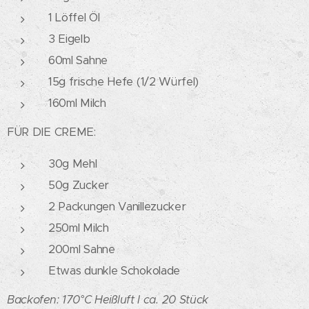
1 Löffel Öl
3 Eigelb
60ml Sahne
15g frische Hefe (1/2 Würfel)
160ml Milch
FÜR DIE CREME:
30g Mehl
50g Zucker
2 Packungen Vanillezucker
250ml Milch
200ml Sahne
Etwas dunkle Schokolade
Backofen: 170°C Heißluft I
ca. 20 Stück