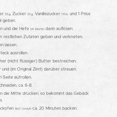
ter
, Zucker
, Vanillezucker
und 1 Prise
35g
35g
1 Pck.
el geben.
 und die Hefe
darin auflösen.
1/4 Würfel
 restlichen Zutaten geben und verkneten.
n lassen.
teck ausrollen.
er (nicht flüssiger) Butter bestreichen.
r und (im Original Zimt) darüber streuen.
 Seite aufrollen.
chneiden, ca. 6-8.
in die Mitte drücken, so bekommt das Gebäck
m.
ackofen
ca. 20 Minuten backen.
180° Umluft