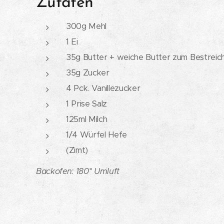
Zutaten
300g Mehl
1 Ei
35g Butter + weiche Butter zum Bestreic
35g Zucker
4 Pck. Vanillezucker
1 Prise Salz
125ml Milch
1/4 Würfel Hefe
(Zimt)
Backofen: 180° Umluft