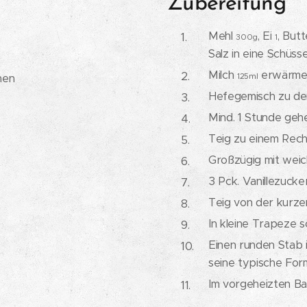
Zubereitung
Mehl
, Ei
, But
300g
1
Salz in eine Schüss
Milch
erwärmen
hen
125ml
Hefegemisch zu den
Mind. 1 Stunde gehe
Teig zu einem Rech
Großzügig mit weich
3 Pck. Vanillezucke
Teig von der kurzen
In kleine Trapeze s
Einen runden Stab 
seine typische For
Im vorgeheizten B