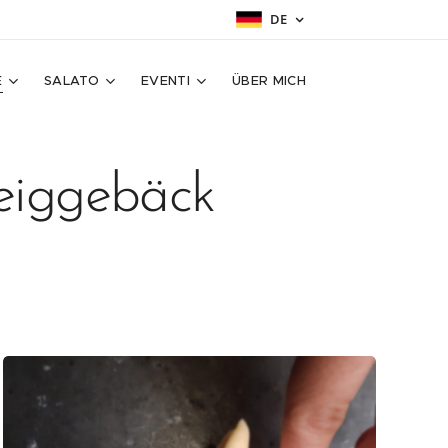
DE
E
SALATO
EVENTI
ÜBER MICH
teiggebäck