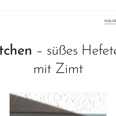
DOLC
ötchen
– süßes Hefe
mit Zimt