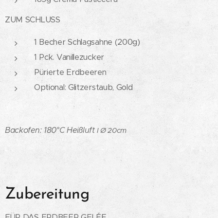
ZUM SCHLUSS
1 Becher Schlagsahne (200g)
1 Pck. Vanillezucker
Pürierte Erdbeeren
Optional: Glitzerstaub, Gold
Backofen: 180°C Heißluft
I Ø 20cm
Zubereitung
FÜR DAS ERDBEER GELÉE