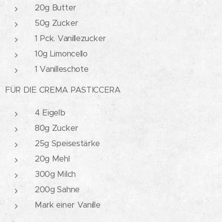
20g Butter
50g Zucker
1 Pck. Vanillezucker
10g Limoncello
1 Vanilleschote
FÜR DIE CREMA PASTICCERA
4 Eigelb
80g Zucker
25g Speisestärke
20g Mehl
300g Milch
200g Sahne
Mark einer Vanille