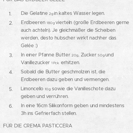
Die Gelatine
in kaltes Wasser legen.
2g
Erdbeeren
vierteln (große Erdbeeren gerne
180g
auch achteln). Je gleichmäßer die Scheiben
werden, desto hübscher wirkt nachher das
Gelée :)
In einer Pfanne Butter
, Zucker
und
20g
50g
Vanillezucker
erhitzen.
1 Pck.
Sobald die Butter geschmolzen ist, die
Erdbeeren dazu geben und vermengen.
Limoncello
sowie die Vanilleschote dazu
10g
geben und verrühren.
In eine 16cm Silikonform geben und mindestens
3h ins Gefrierfach stellen.
FÜR DIE CREMA PASTICCERA