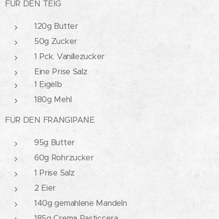
FÜR DEN TEIG
120g Butter
50g Zucker
1 Pck. Vanillezucker
Eine Prise Salz
1 Eigelb
180g Mehl
FÜR DEN FRANGIPANE
95g Butter
60g Rohrzucker
1 Prise Salz
2 Eier
140g gemahlene Mandeln
185g Crema Pasticcera