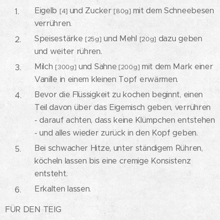
Eigelb
und Zucker
mit dem Schneebesen
[4]
[80g]
verrühren.
Speisestärke
und Mehl
dazu geben
[25g]
[20g]
und weiter rühren.
Milch
und Sahne
mit dem Mark einer
[300g]
[200g]
Vanille in einem kleinen Topf erwärmen.
Bevor die Flüssigkeit zu kochen beginnt, einen
Teil davon über das Eigemisch geben, verrühren
- darauf achten, dass keine Klümpchen entstehen
- und alles wieder zurück in den Kopf geben.
Bei schwacher Hitze, unter ständigem Rühren,
köcheln lassen bis eine cremige Konsistenz
entsteht.
Erkalten lassen.
FÜR DEN TEIG