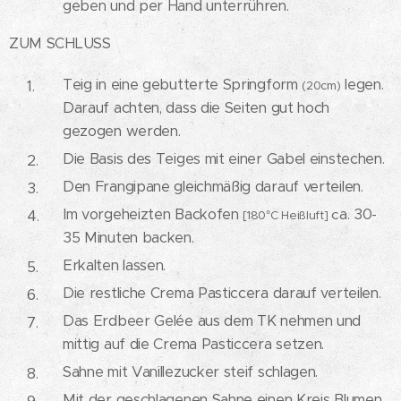
geben und per Hand unterrühren.
ZUM SCHLUSS
Teig in eine gebutterte Springform
legen.
(20cm)
Darauf achten, dass die Seiten gut hoch
gezogen werden.
Die Basis des Teiges mit einer Gabel einstechen.
Den Frangipane gleichmäßig darauf verteilen.
Im vorgeheizten Backofen
a. 30-
c
[180°C Heißluft]
35 Minuten backen.
Erkalten lassen.
Die restliche Crema Pasticcera darauf verteilen.
Das Erdbeer Gelée aus dem TK nehmen und
mittig auf die Crema Pasticcera setzen.
Sahne mit Vanillezucker steif schlagen.
Mit der geschlagenen Sahne einen Kreis Blumen