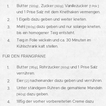
Butter
, Zucker
Vanillezucker
[120g]
[60g],
[1 Pck.]
und 1 Prise Salz mit dem Knethaken vermengen.
1 Eigelb dazu geben und weiter kneten.
Mehl
dazu geben und nur solange kneten,
[180g]
bis ein homogener Teig entsteht.
Teig in Folie wickeln und ca. 30 Minuten im
Kühlschrank kalt stellen.
FÜR DEN FRANGIPANE
Butter
, Rohrzucker
und 1 Prise Salz
[95g]
[60g]
verrühren.
Eier
nacheinander dazu geben und verrühren.
[2]
Unter ständigem Rühren die gemahlene Mandeln
dazu geben.
[140g]
185g der vorher vorbereiteten Creme dazu