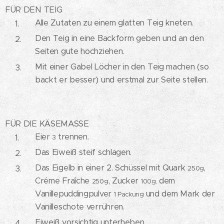
FÜR DEN TEIG
Alle Zutaten zu einem glatten Teig kneten.
Den Teig in eine Backform geben und an den
Seiten gute hochziehen.
Mit einer Gabel Löcher in den Teig machen (so
backt er besser) und erstmal zur Seite stellen.
FÜR DIE KÄSEMASSE
Eier
trennen.
3
Das Eiweiß steif schlagen.
Das Eigelb in einer 2. Schüssel mit Quark
,
250g
Créme Fraîche
, Zucker
dem
250g
100g,
Vanillepuddingpulver
und dem Mark der
1 Packung
Vanilleschote verrühren.
Eiweiß vorsichtig unterheben.