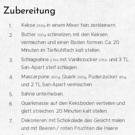
Zubereitung
Kekse
in einem Mixer fein zerkleinern.
250g
Butter
schmelzen, mit den Keksen
100g
vermischen und einen Boden formen. Ca. 20
Minuten im Tiefkühlfach kalt stellen.
Schlagsahne
mit Vanillezucker
und 3 TL
2 Pck.
2 Pck.
San-Apart steif schlagen.
Mascarpone
, Quark
, Puderzucker
250g
250g
80g
und 2 TL San-Apart vermischen.
Sahne unterheben.
Quarkmasse auf den Keksboden verteilen und
glatt streichen. 20 Minuten kalt stellen.
Dekorieren: mit Schokolade das Gesicht malen
und mit Beeren / roten Früchten die Haare