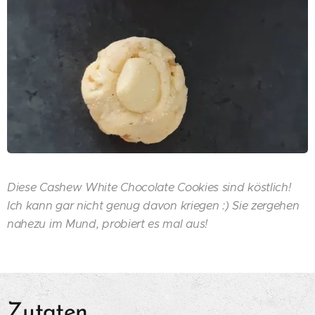
Diese Cashew White Chocolate Cookies sind köstlich!
Ich kann gar nicht genug davon kriegen :) Sie zergehen
nahezu im Mund, probiert es mal aus!
Zutaten