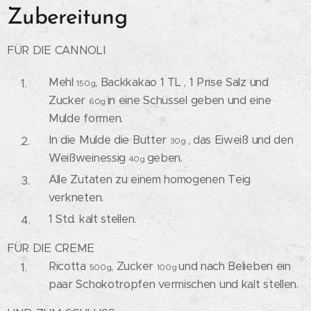
Zubereitung
FÜR DIE CANNOLI
Mehl
, Backkakao 1 TL , 1 Prise Salz und
150g
Zucker
in eine Schüssel geben und eine
60g
Mulde formen.
In die Mulde die Butter
, das Eiweiß und den
30g
Weißweinessig
geben.
40g
Alle Zutaten zu einem homogenen Teig
verkneten.
1 Std. kalt stellen.
FÜR DIE CREME
Ricotta
, Zucker
und nach Belieben ein
500g
100g
paar Schokotropfen vermischen und kalt stellen.