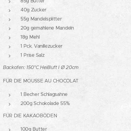
85g Butter
40g Zucker
55g Mandelsplitter
20g gemahlene Mandeln
18g Mehl
1 Pck. Vanillezucker
1 Prise Salz
Backofen: 150°C Heißluft I
Ø 20cm
FÜR DIE
MOUSSE AU CHOCOLAT
1 Becher Schlagsahne
200g Schokolade 55%
FÜR DIE KAKAOBÖDEN
100g Butter