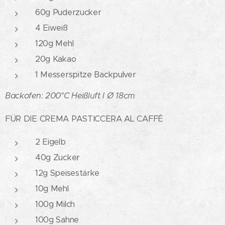
60g Puderzucker
4 Eiweiß
120g Mehl
20g Kakao
1 Messerspitze Backpulver
Backofen: 200°C Heißluft I
Ø 18cm
FÜR DIE CREMA PASTICCERA AL CAFFÈ
2 Eigelb
40g Zucker
12g Speisestärke
10g Mehl
100g Milch
100g Sahne