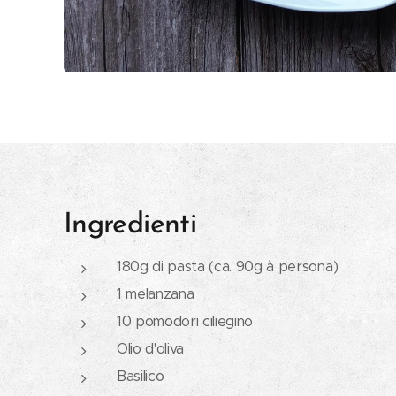
Ingredienti
180g di pasta (ca. 90g à persona)
1 melanzana
10 pomodori ciliegino
Olio d'oliva
Basilico