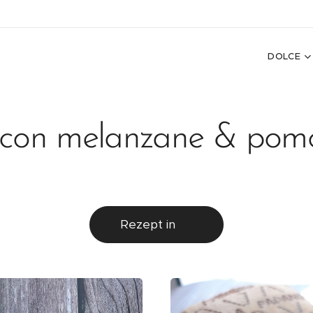
DOLCE
 con melanzane & pomo
Rezept in 🇩🇪