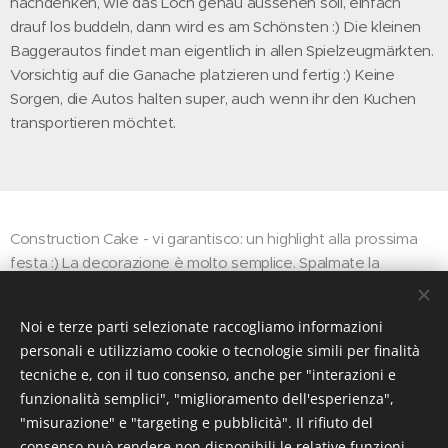
nachdenken, wie das Loch genau aussehen soll, einfach
drauf los buddeln, dann wird es am Schönsten :) Die kleinen
Baggerautos findet man eigentlich in allen Spielzeugmärkten.
Vorsichtig auf die Ganache platzieren und fertig :) Keine
Sorgen, die Autos halten super, auch wenn ihr den Kuchen
transportieren möchtet.
Construction Cake - vi garantisco: un highlight alla prossima
festa :) La decorazione è molto semplice. Spalmate la
ganache sul vostro dolce, poi scavate con attenzione un
piccolo buco aiutandovi con un cucchiaio e formate un
Noi e terze parti selezionate raccogliamo informazioni
mucchio con le briciole. Non pensate tanto come fare il buco,
personali e utilizziamo cookie o tecnologie simili per finalità
fatelo e basta che viene bene di sicuro :) Le macchinine le
tecniche e, con il tuo consenso, anche per "interazioni e
trovate in ogni negozio di gioccatoli. Posizionateli sulla
funzionalità semplici", "miglioramento dell'esperienza",
ganache e voilà :) Non vi preoccupato, le macchine tengono
"misurazione" e "targeting e pubblicità". Il rifiuto del
bene, anche se volete trasportarlo il dolce.
consenso può rendere non disponibili le relative funzioni.