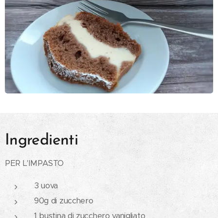
Ingredienti
PER L'IMPASTO
3 uova
90g di zucchero
1 bustina di zucchero vanigliato