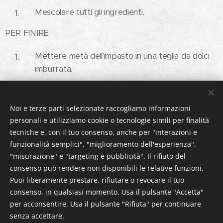
Mescolare tutti gli ingredienti.
PER FINIRE
Mettere metà dell'impasto in una teglia da dolci
imburrata.
Distribuire sopra il ripieno al Cheesecake ed
unire poi l'altra metà dell'impasto.
Noi e terze parti selezionate raccogliamo informazioni
Cuocere in forno ventilato preriscaldato a 200°C
personali e utilizziamo cookie o tecnologie simili per finalità
per 10 minuti. Poi abbassare il forno a 160°C e
tecniche e, con il tuo consenso, anche per "interazioni e
continuare a cuocere per ca. 35 minuti.
funzionalità semplici", "miglioramento dell'esperienza",
"misurazione" e "targeting e pubblicità". Il rifiuto del
consenso può rendere non disponibili le relative funzioni.
Puoi liberamente prestare, rifiutare o revocare il tuo
consenso, in qualsiasi momento. Usa il pulsante "Accetta"
per acconsentire. Usa il pulsante "Rifiuta" per continuare
© 2023 DOLCISSIMMA | Alle Rechte vorbehalten.
senza accettare.