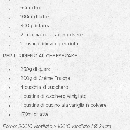
60ml di olio
100ml di latte
300g di farina
2 cucchiai di cacao in polvere
1 bustina di lievito per dolci
PER IL RIPIENO AL CHEESECAKE
250g di quark
200g di Créme Fraîche
4 cucchiai di zucchero
1 bustina di zucchero vanigliato
1 bustina di budino alla vaniglia in polvere
170ml di latte
Forno: 200°C ventilato > 160°C ventilato I
Ø 24cm