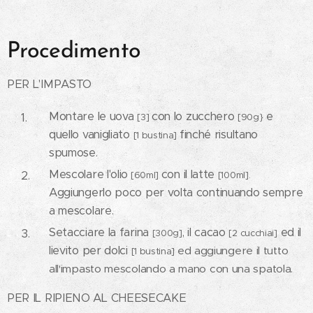
Procedimento
PER L'IMPASTO
Montare le uova
con lo zucchero
e
[3]
[90g}
quello vanigliato
finché risultano
[1 bustina]
spumose.
Mescolare l'olio
con il latte
[60ml]
[100ml].
Aggiungerlo poco per volta continuando sempre
a mescolare.
Setacciare la farina
, il cacao
ed il
[300g]
[2 cucchiai]
lievito per dolci
ed aggiungere il tutto
[1 bustina]
all'impasto mescolando a mano con una spatola.
PER IL RIPIENO AL CHEESECAKE