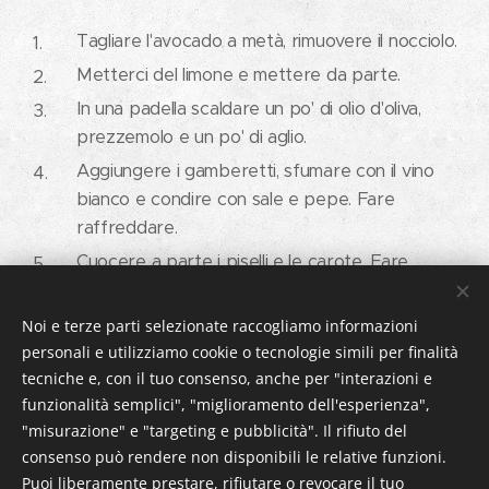
Tagliare l'avocado a metà, rimuovere il nocciolo.
Metterci del limone e mettere da parte.
In una padella scaldare un po' di olio d'oliva,
prezzemolo e un po' di aglio.
Aggiungere i gamberetti, sfumare con il vino
bianco e condire con sale e pepe. Fare
raffreddare.
Cuocere a parte i piselli e le carote. Fare
raffreddare. Per fare prima potete usare anche
il mix di carote & piselli precotti.
Noi e terze parti selezionate raccogliamo informazioni
Mescolare i gamberetti con i piselli, le carote e la
personali e utilizziamo cookie o tecnologie simili per finalità
tecniche e, con il tuo consenso, anche per "interazioni e
Créme Fraîche. A piacere aggiungere ancora
funzionalità semplici", "miglioramento dell'esperienza",
sale, pepe e limone.
"misurazione" e "targeting e pubblicità". Il rifiuto del
Riempire le avocado.
consenso può rendere non disponibili le relative funzioni.
Puoi liberamente prestare, rifiutare o revocare il tuo